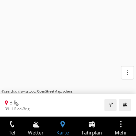
©
search.ch
,
swisstopo
,
OpenStreetMap
,
others
Bifig
3911 Ried-Brig
Tel
Wetter
Karte
Fahrplan
Mehr