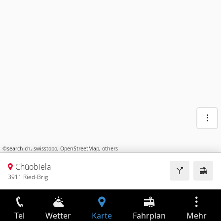
©
search.ch
,
swisstopo
,
OpenStreetMap
,
others
Chüobiela
3911 Ried-Brig
Tel
Wetter
Karte
Fahrplan
Mehr