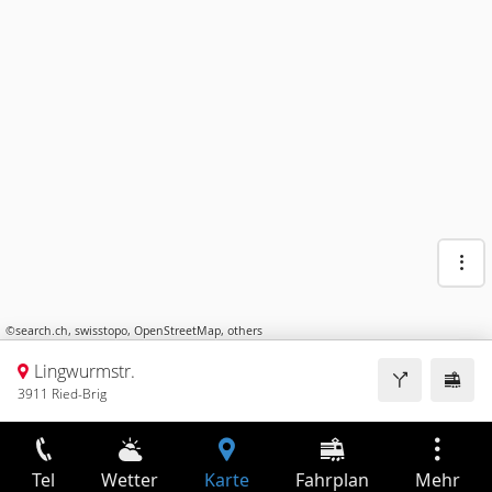
©
search.ch
,
swisstopo
,
OpenStreetMap
,
others
Lingwurmstr.
3911 Ried-Brig
Tel
Wetter
Karte
Fahrplan
Mehr