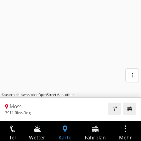
©
search.ch
,
swisstopo
,
OpenStreetMap
,
others
Moss
3911 Ried-Brig
Tel
Wetter
Karte
Fahrplan
Mehr