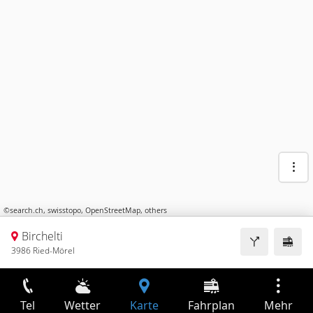
©
search.ch
,
swisstopo
,
OpenStreetMap
,
others
Birchelti
3986 Ried-Mörel
Tel
Wetter
Karte
Fahrplan
Mehr