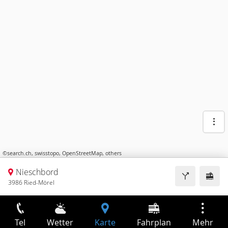
©
search.ch
,
swisstopo
,
OpenStreetMap
,
others
Nieschbord
3986 Ried-Mörel
Tel
Wetter
Karte
Fahrplan
Mehr