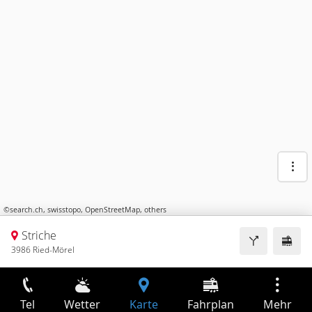
©
search.ch
,
swisstopo
,
OpenStreetMap
,
others
Striche
3986 Ried-Mörel
Tel
Wetter
Karte
Fahrplan
Mehr