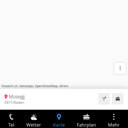
©
search.ch
,
swisstopo
,
OpenStreetMap
,
others
Müsegg
5415 Rieden
Tel
Wetter
Karte
Fahrplan
Mehr