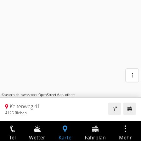
©
search.ch
,
swisstopo
,
OpenStreetMap
,
others
Keltenweg 41
4125 Riehen
Tel
Wetter
Karte
Fahrplan
Mehr