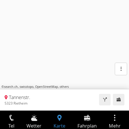
©
search.ch
,
swisstopo
,
OpenStreetMap
,
others
Tannenstr.
5323 Rietheim
Tel
Wetter
Karte
Fahrplan
Mehr