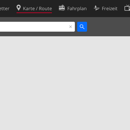
tter
Karte / Route
Fahrplan
Freizeit
Cookie-Richtlinie
ingungen
Cookie-Einstellungen
rklärung
Entwickler