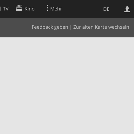
TV
Kino
Mehr
DE
Feedback geben
|
Zur alten Karte wechseln
Websuche
Apps