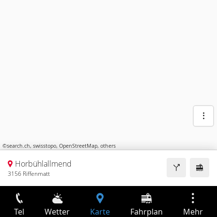
©
search.ch
,
swisstopo
,
OpenStreetMap
,
others
Horbühlallmend
3156 Riffenmatt
Tel
Wetter
Karte
Fahrplan
Mehr