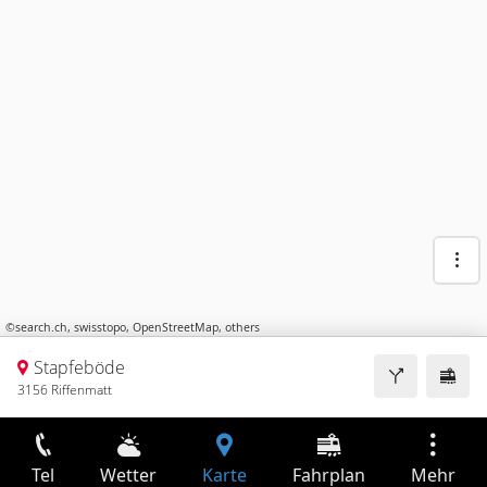
©
search.ch
,
swisstopo
,
OpenStreetMap
,
others
Stapfeböde
3156 Riffenmatt
Tel
Wetter
Karte
Fahrplan
Mehr