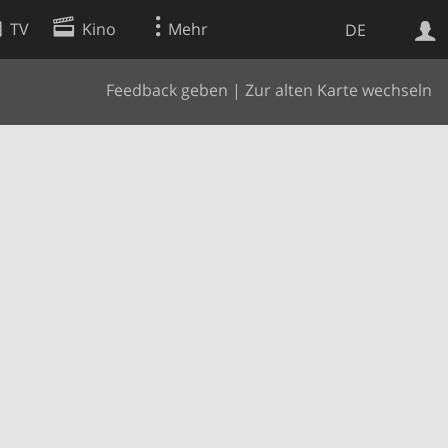
TV
Kino
Mehr
DE
Feedback geben
|
Zur alten Karte wechseln
Websuche
Apps