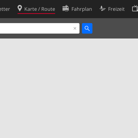
tter
Karte / Route
Fahrplan
Freizeit
Cookie-Richtlinie
ingungen
Cookie-Einstellungen
rklärung
Entwickler