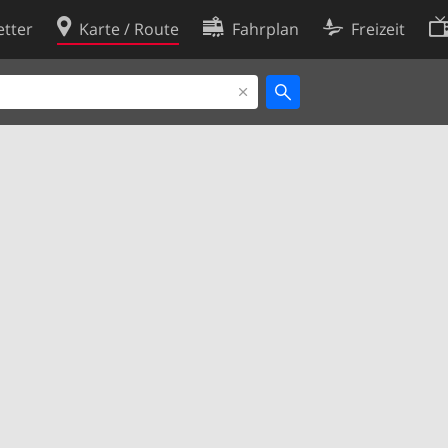
tter
Karte / Route
Fahrplan
Freizeit
Cookie-Richtlinie
ingungen
Cookie-Einstellungen
rklärung
Entwickler