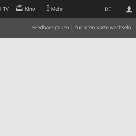
TV
Kino
Mehr
DE
Feedback geben
|
Zur alten Karte wechseln
Websuche
Apps