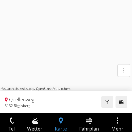
©
search.ch
,
swisstopo
,
OpenStreetMap
,
others
Quellenweg
3132 Riggisberg
Tel
Wetter
Karte
Fahrplan
Mehr