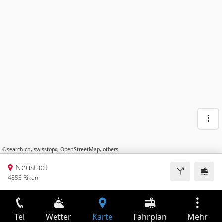
©
search.ch
,
swisstopo
,
OpenStreetMap
,
others
Neustadt
4853 Riken
Tel
Wetter
Karte
Fahrplan
Mehr