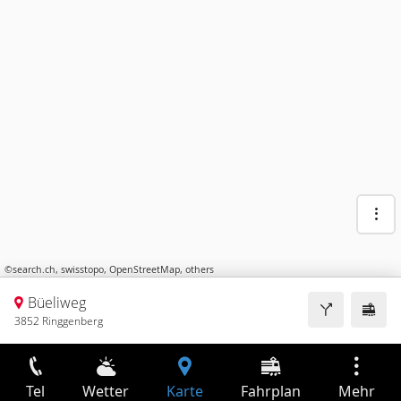
©
search.ch
,
swisstopo
,
OpenStreetMap
,
others
Büeliweg
3852 Ringgenberg
Tel
Wetter
Karte
Fahrplan
Mehr