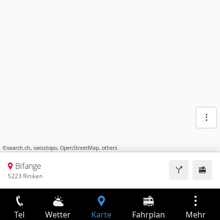
©
search.ch
,
swisstopo
,
OpenStreetMap
,
others
Bifange
5223 Riniken
Tel
Wetter
Karte
Fahrplan
Mehr