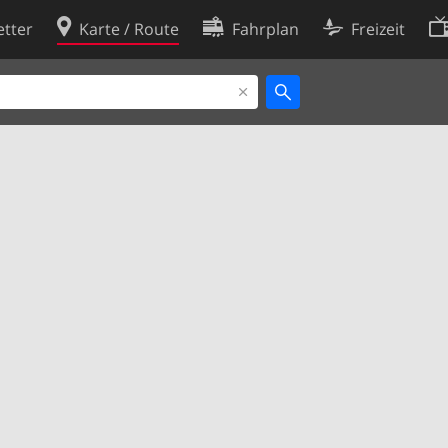
tter
Karte / Route
Fahrplan
Freizeit
Cookie-Richtlinie
ingungen
Cookie-Einstellungen
rklärung
Entwickler