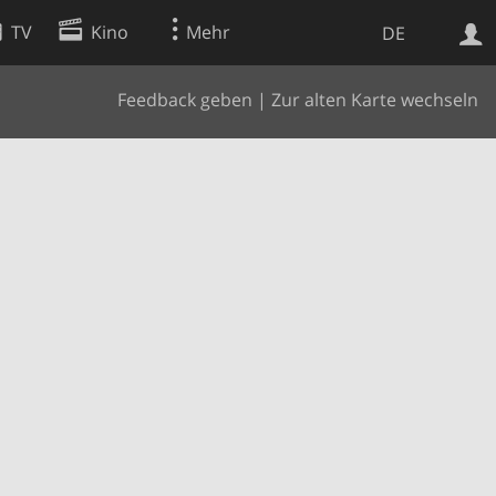
TV
Kino
Mehr
DE
Feedback geben
|
Zur alten Karte wechseln
Websuche
Apps