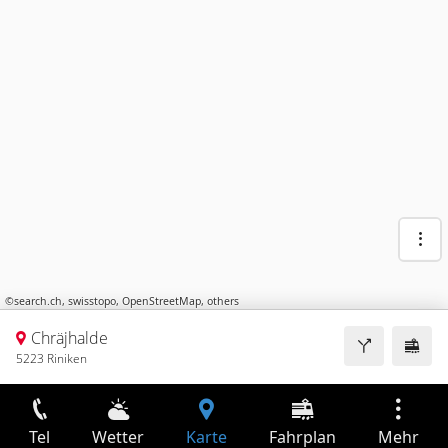
©
search.ch
,
swisstopo
,
OpenStreetMap
,
others
Chräjhalde
5223 Riniken
Tel
Wetter
Karte
Fahrplan
Mehr