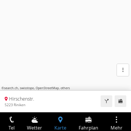
©
search.ch
,
swisstopo
,
OpenStreetMap
,
others
Hirschenstr.
5223 Riniken
Tel
Wetter
Karte
Fahrplan
Mehr