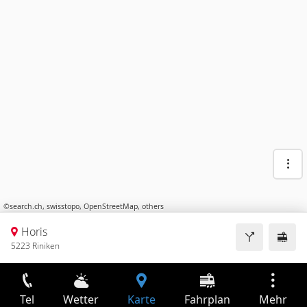
©
search.ch
,
swisstopo
,
OpenStreetMap
,
others
Horis
5223 Riniken
Tel
Wetter
Karte
Fahrplan
Mehr