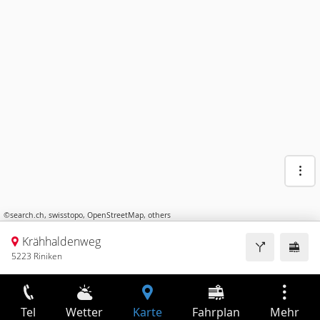
©
search.ch
,
swisstopo
,
OpenStreetMap
,
others
Krähhaldenweg
5223 Riniken
Tel
Wetter
Karte
Fahrplan
Mehr