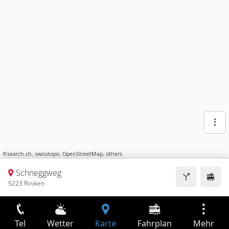
©
search.ch
,
swisstopo
,
OpenStreetMap
,
others
Schneggweg
5223 Riniken
Tel
Wetter
Karte
Fahrplan
Mehr