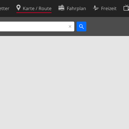
tter
Karte / Route
Fahrplan
Freizeit
Cookie-Richtlinie
ingungen
Cookie-Einstellungen
rklärung
Entwickler