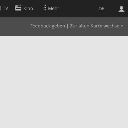
TV
Kino
Mehr
DE
Feedback geben
|
Zur alten Karte wechseln
Websuche
Apps