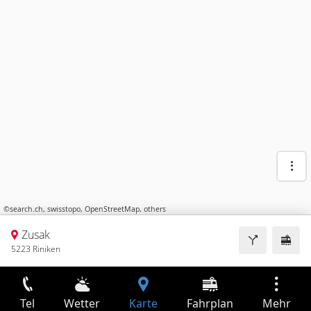
©
search.ch
,
swisstopo
,
OpenStreetMap
,
others
Zusak
5223 Riniken
Tel
Wetter
Karte
Fahrplan
Mehr