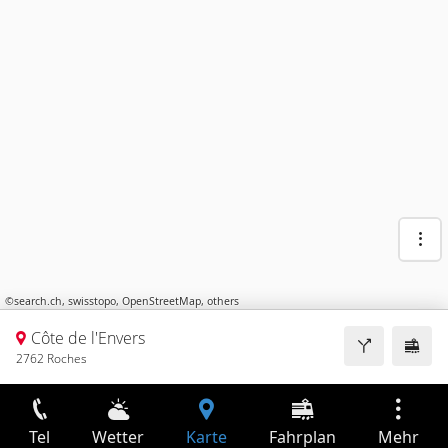
©
search.ch
,
swisstopo
,
OpenStreetMap
,
others
Côte de l'Envers
2762 Roches
Tel
Wetter
Karte
Fahrplan
Mehr