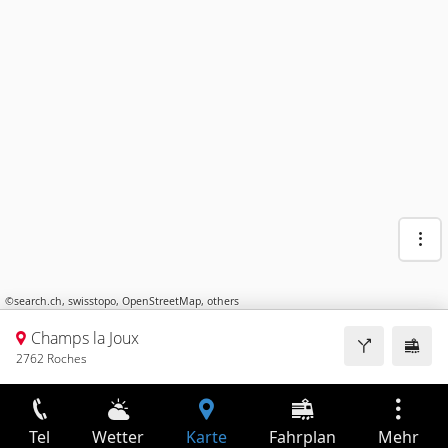
©
search.ch
,
swisstopo
,
OpenStreetMap
,
others
Champs la Joux
2762 Roches
Tel
Wetter
Karte
Fahrplan
Mehr