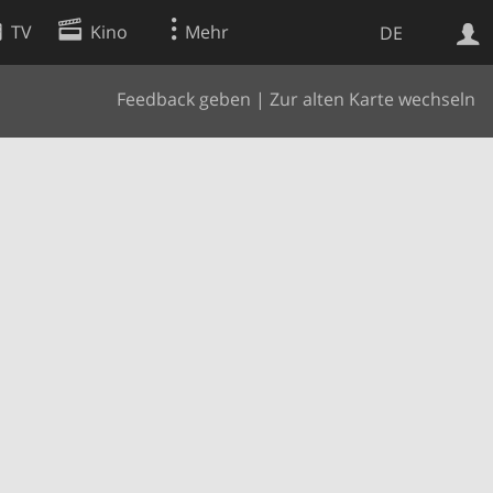
TV
Kino
Mehr
DE
Feedback geben
|
Zur alten Karte wechseln
Websuche
Apps