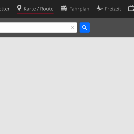
tter
Karte / Route
Fahrplan
Freizeit
Cookie-Richtlinie
ingungen
Cookie-Einstellungen
rklärung
Entwickler