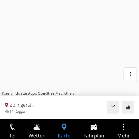
©
search.ch
,
swisstopo
,
OpenStreetMap
,
others
Zofingerstr.
4914 Roggwil
Tel
Wetter
Karte
Fahrplan
Mehr