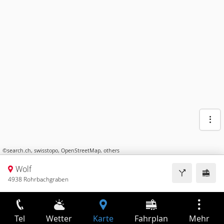
©
search.ch
,
swisstopo
,
OpenStreetMap
,
others
Wolf
4938 Rohrbachgraben
Tel
Wetter
Karte
Fahrplan
Mehr