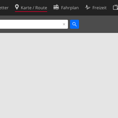
tter
Karte / Route
Fahrplan
Freizeit
Cookie-Richtlinie
ingungen
Cookie-Einstellungen
rklärung
Entwickler