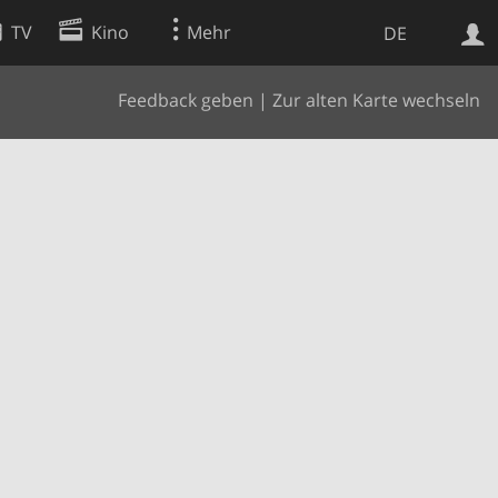
TV
Kino
Mehr
DE
Feedback geben
|
Zur alten Karte wechseln
Websuche
Apps