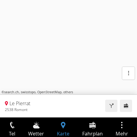
©
search.ch
,
swisstopo
,
OpenStreetMap
,
others
Le Pierrat
2538 Romont
Tel
Wetter
Karte
Fahrplan
Mehr