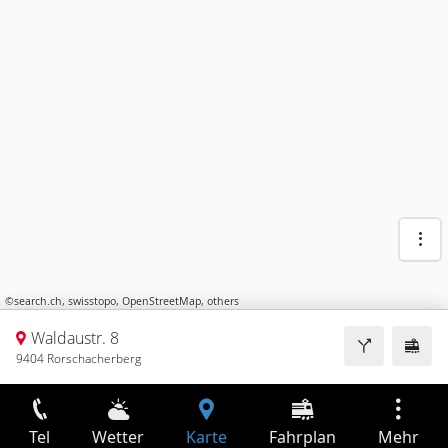
©
search.ch
,
swisstopo
,
OpenStreetMap
,
others
Waldaustr. 8
9404 Rorschacherberg
Tel
Wetter
Karte
Fahrplan
Mehr