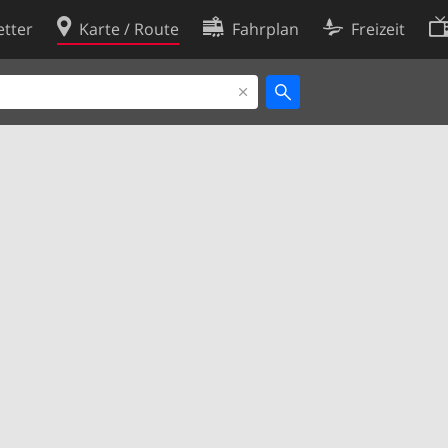
tter
Karte / Route
Fahrplan
Freizeit
Cookie-Richtlinie
ingungen
Cookie-Einstellungen
rklärung
Entwickler