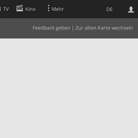
TV
Kino
Mehr
DE
Feedback geben
|
Zur alten Karte wechseln
Websuche
Apps