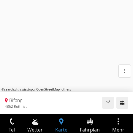
©
search.ch
,
swisstopo
,
OpenStreetMap
,
others
Bifang
4852 Rothrist
Tel
Wetter
Karte
Fahrplan
Mehr