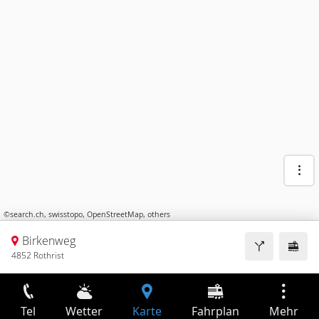
©
search.ch
,
swisstopo
,
OpenStreetMap
,
others
Birkenweg
4852 Rothrist
Tel
Wetter
Karte
Fahrplan
Mehr