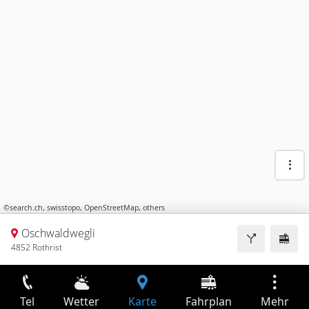
©
search.ch
,
swisstopo
,
OpenStreetMap
,
others
Oschwaldwegli
4852 Rothrist
Tel
Wetter
Karte
Fahrplan
Mehr