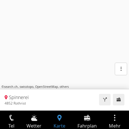
©
search.ch
,
swisstopo
,
OpenStreetMap
,
others
Spinnerei
4852 Rothrist
Tel
Wetter
Karte
Fahrplan
Mehr