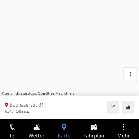
©
search.ch
,
swisstopo
,
OpenStreetMap
,
others
Buonaserstr. 31
6343 Rotkreuz
Tel
Wetter
Karte
Fahrplan
Mehr