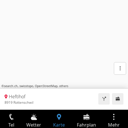
©
search.ch
,
swisstopo
,
OpenStreetMap
,
others
Heftihof
8919 Rottenschwil
Tel
Wetter
Karte
Fahrplan
Mehr