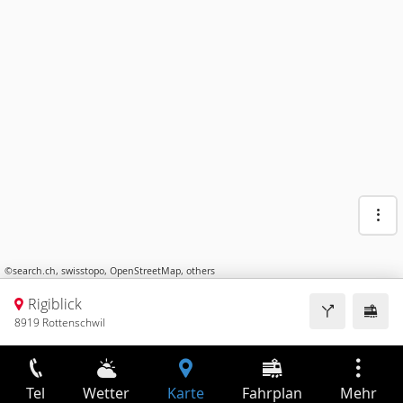
©
search.ch
,
swisstopo
,
OpenStreetMap
,
others
Rigiblick
8919 Rottenschwil
Tel
Wetter
Karte
Fahrplan
Mehr