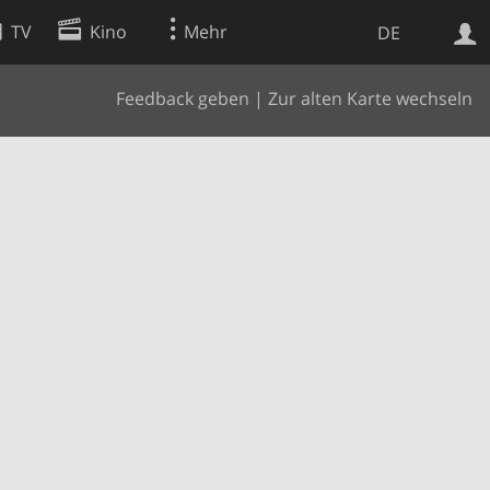
TV
Kino
Mehr
DE
Feedback geben
|
Zur alten Karte wechseln
Websuche
Apps