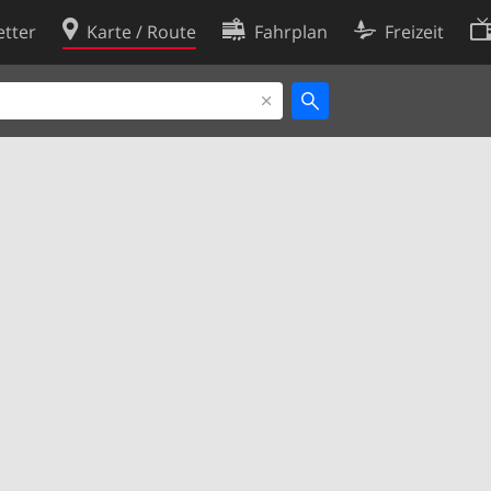
tter
Karte / Route
Fahrplan
Freizeit
Cookie-Richtlinie
ingungen
Cookie-Einstellungen
rklärung
Entwickler