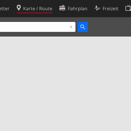
tter
Karte / Route
Fahrplan
Freizeit
Cookie-Richtlinie
ingungen
Cookie-Einstellungen
rklärung
Entwickler