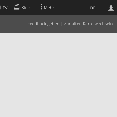
TV
Kino
Mehr
DE
Feedback geben
|
Zur alten Karte wechseln
Websuche
Apps