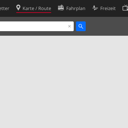
tter
Karte / Route
Fahrplan
Freizeit
Cookie-Richtlinie
ingungen
Cookie-Einstellungen
rklärung
Entwickler