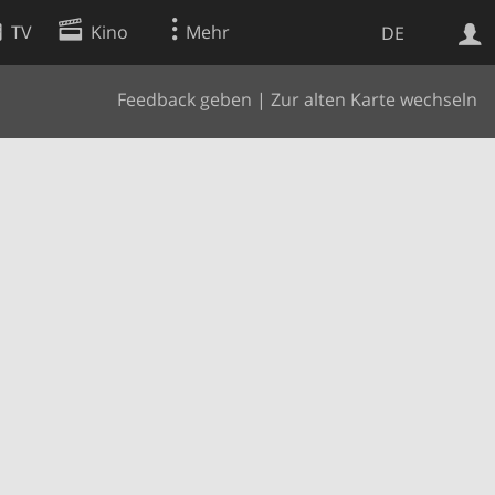
TV
Kino
Mehr
DE
Feedback geben
|
Zur alten Karte wechseln
Websuche
Apps