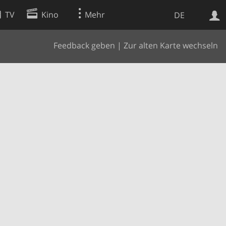
TV
Kino
Mehr
DE
Feedback geben
|
Zur alten Karte wechseln
Websuche
Apps