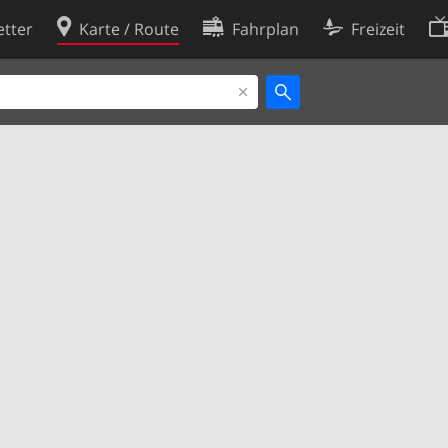
tter
Karte / Route
Fahrplan
Freizeit
Cookie-Richtlinie
ingungen
Cookie-Einstellungen
rklärung
Entwickler