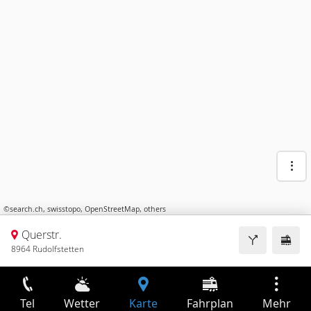
©
search.ch
,
swisstopo
,
OpenStreetMap
,
others
Querstr.
8964 Rudolfstetten
Tel
Wetter
Karte
Fahrplan
Mehr