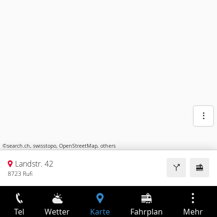
©
search.ch
,
swisstopo
,
OpenStreetMap
,
others
Landstr. 42
8723 Rufi
Tel
Wetter
Karte
Fahrplan
Mehr