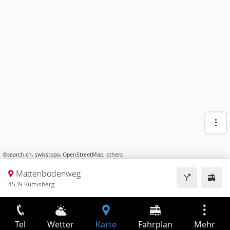
©
search.ch
,
swisstopo
,
OpenStreetMap
,
others
Mattenbodenweg
4539 Rumisberg
Tel
Wetter
Karte
Fahrplan
Mehr